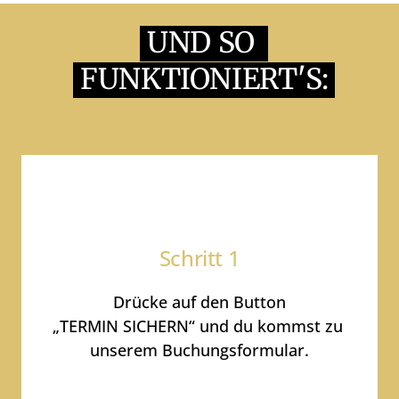
UND 
SO 
FUNKTIONIERT'S:
Schritt 
1
Drücke 
auf 
den 
Button

„TERMIN 
SICHERN“ 
und 
du 
kommst 
zu 
unserem 
Buchungsformular.