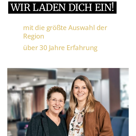
WIR 
LADEN 
DICH 
EIN!
mit die größte Auswahl der 
Region
über 30 Jahre Erfahrung