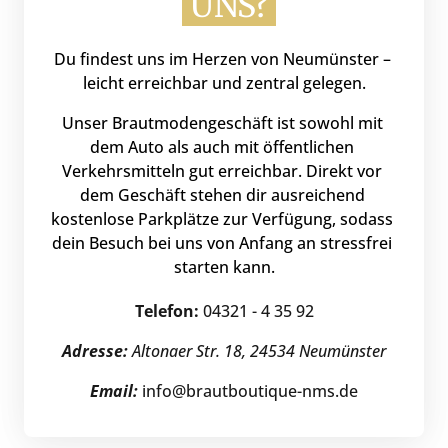
UNS?
Du 
findest 
uns 
im 
Herzen 
von 
Neumünster 
– 
leicht 
erreichbar 
und 
zentral 
gelegen.
Unser 
Brautmodengeschäft 
ist 
sowohl 
mit 
dem 
Auto 
als 
auch 
mit 
öffentlichen 
Verkehrsmitteln 
gut 
erreichbar. 
Direkt 
vor 
dem 
Geschäft 
stehen 
dir 
ausreichend 
kostenlose 
Parkplätze 
zur 
Verfügung, 
sodass 
dein 
Besuch 
bei 
uns 
von 
Anfang 
an 
stressfrei 
starten 
kann.
Telefon:
 04321 - 4 35 92
Adresse: 
Altonaer Str. 18, 24534 Neumünster
Email:
info@brautboutique-nms.de