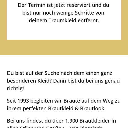
Der 
Termin 
ist 
jetzt 
reserviert 
und 
du 
bist 
nur 
noch 
wenige 
Schritte 
von 
deinem 
Traumkleid 
entfernt.
Du 
bist 
auf 
der 
Suche 
nach 
dem 
einen 
ganz 
besonderen 
Kleid? 
Dann 
bist 
du 
bei 
uns 
genau 
richtig!
Seit 
1993 
begleiten 
wir 
Bräute 
auf 
dem 
Weg 
zu 
ihrem 
perfekten 
Brautkleid 
& 
Brautlook.
Bei 
uns 
findest 
du 
über 
1.900 
Brautkleider 
in 