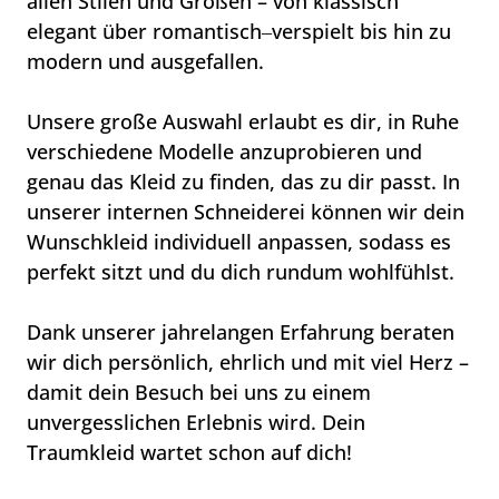
allen 
Stilen 
und 
Größen 
– 
von 
klassisch 
elegant 
über 
romantisch‒
verspielt 
bis 
hin 
zu 
modern 
und 
ausgefallen.

Unsere 
große 
Auswahl 
erlaubt 
es 
dir, 
in 
Ruhe 
verschiedene 
Modelle 
anzuprobieren 
und 
genau 
das 
Kleid 
zu 
finden, 
das 
zu 
dir 
passt. 
In 
unserer 
internen 
Schneiderei 
können 
wir 
dein 
Wunschkleid 
individuell 
anpassen, 
sodass 
es 
perfekt 
sitzt 
und 
du 
dich 
rundum 
wohlfühlst.

Dank 
unserer 
jahrelangen 
Erfahrung 
beraten 
wir 
dich 
persönlich, 
ehrlich 
und 
mit 
viel 
Herz 
– 
damit 
dein 
Besuch 
bei 
uns 
zu 
einem 
unvergesslichen 
Erlebnis 
wird. 
Dein 
Traumkleid 
wartet 
schon 
auf 
dich!